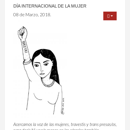
DÍA INTERNACIONAL DE LA MUJER
08 de Marzo, 2018.
Acercamos la voz de las mujeres, travestis y trans presas/os,
para decir Ni una/o menos en las cárceles también.