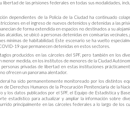
 libertad de las prisiones federales en todas sus modalidades, incl
nción dependientes de la Policía de la Ciudad ha continuado colap
tricciones en el ingreso de nuevos detenidos y detenidas a las pris
rmanecían de forma extendida en espacios no destinados a su alojam
las alcaidías, se ubicó a personas detenidas en comisarías vecinales,
nes mínimas de habitabilidad. Este escenario se ha vuelto especial
n COVID-19 que permanecen detenidas en estos sectores.
agios producidos en las cárceles del SPF, pero también en los div
, en menor medida, en los institutos de menores de la Ciudad Autóno
e personas privadas de libertad en estas instituciones prácticamen
to no ofrecen un panorama alentador.
ederal ha sido permanentemente monitoreado por los distintos eq
ión de Derechos Humanos de la Procuración Penitenciaria de la Naci
jo y los datos publicados por el SPF, el Equipo de Estadística y Bas
e estadístico para actualizar y ampliar la información sobre div
urrido principalmente en las cárceles federales a lo largo de los c