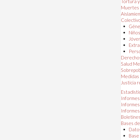
Tortura 
Muertes
Aislamie
Colectiv
Géner
Niños
Jóven
Extra
Perso
Derechos
Salud Me
Sobrepob
Medidas 
Justicia 
Estadísti
Informes
Informes
Informes
Boletines
Bases de
Datos
Base 