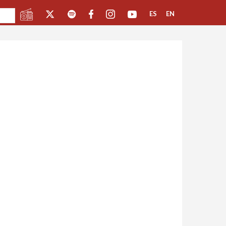
ES
EN