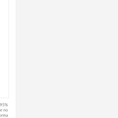
n 95%
ue no
orma