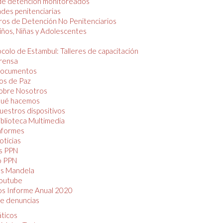
de detención monitoreados
des penitenciarias
os de Detención No Penitenciarios
iños, Niñas y Adolescentes
colo de Estambul: Talleres de capacitación
rensa
ocumentos
os de Paz
obre Nosotros
ué hacemos
uestros dispositivos
iblioteca Multimedia
nformes
oticias
s PPN
o PPN
as Mandela
outube
os Informe Anual 2020
e denuncias
áticos