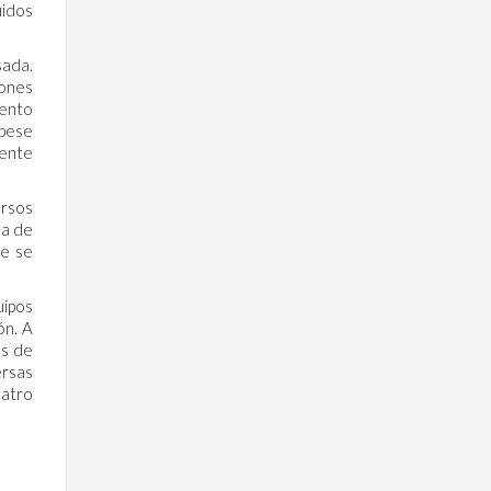
uidos
sada.
iones
iento
 pese
mente
ersos
ma de
te se
uipos
ón. A
es de
ersas
uatro