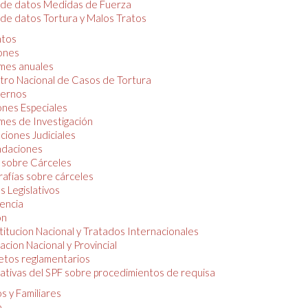
 de datos Medidas de Fuerza
de datos Tortura y Malos Tratos
tos
iones
mes anuales
tro Nacional de Casos de Tortura
ernos
ones Especiales
mes de Investigación
ciones Judiciales
daciones
 sobre Cárceles
rafías sobre cárceles
 Legislativos
dencia
ón
itucion Nacional y Tratados Internacionales
lacion Nacional y Provincial
etos reglamentarios
tivas del SPF sobre procedimientos de requisa
s y Familiares
o