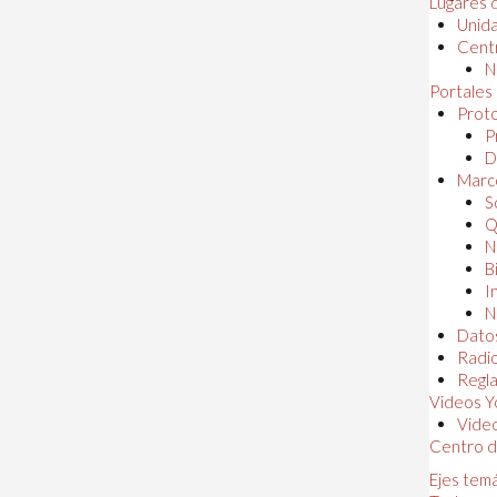
Lugares 
Unida
Centr
N
Portales
Proto
P
D
Marc
S
Q
N
B
I
N
Dato
Radi
Regl
Videos Y
Vide
Centro d
Ejes tem