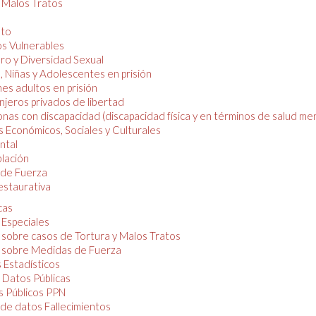
y Malos Tratos
nto
os Vulnerables
o y Diversidad Sexual
, Niñas y Adolescentes en prisión
es adultos en prisión
njeros privados de libertad
nas con discapacidad (discapacidad física y en términos de salud men
 Económicos, Sociales y Culturales
ntal
lación
de Fuerza
restaurativa
cas
 Especiales
 sobre casos de Tortura y Malos Tratos
 sobre Medidas de Fuerza
 Estadísticos
 Datos Públicas
 Públicos PPN
de datos Fallecimientos