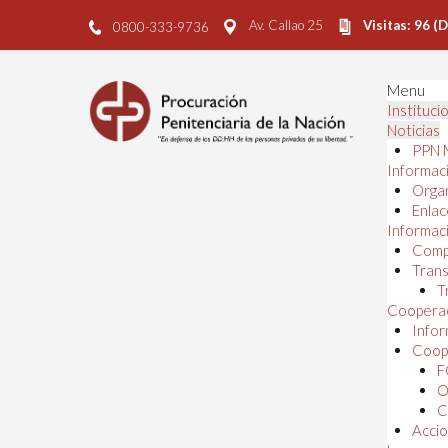
Av. Callao 25
Visitas: 96 (
0800-333-9736
Menu
Instituci
Noticias
PPN 
Informaci
Orga
Enlac
Informaci
Comp
Trans
T
Cooperac
Infor
Coope
F
O
C
Accio