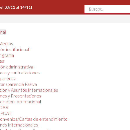
Del 03/11 al 14/11)
onal
Medios
ón institucional
nigrama
es
ón administrativa
ras y contrataciones
parencia
ransparencia Pasiva
ión y Asuntos Internacionales
mes y Presentaciones
ración Internacional
OAR
PCAT
onvenios/Cartas de entendimiento
nes Internacionales