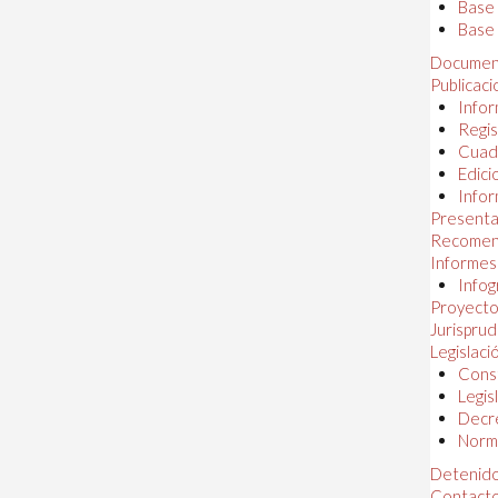
Base
Base 
Documen
Publicac
Infor
Regis
Cuad
Edici
Infor
Presenta
Recomen
Informes
Infog
Proyectos
Jurispru
Legislaci
Const
Legis
Decr
Norma
Detenido
Contact