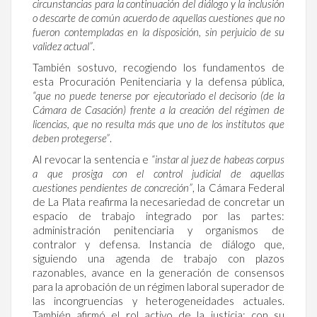
circunstancias para la continuación del diálogo y la inclusión
o descarte de común acuerdo de aquellas cuestiones que no
fueron contempladas en la disposición, sin perjuicio de su
validez actual”
.
También sostuvo, recogiendo los fundamentos de
esta Procuración Penitenciaria y la defensa pública,
“
que no puede tenerse por ejecutoriado el decisorio (de la
Cámara de Casación) frente a la creación del régimen de
licencias, que no resulta más que uno de los institutos que
deben protegerse”
.
Al revocar la sentencia e
“instar al juez de habeas corpus
a que prosiga con el control judicial de aquellas
cuestiones pendientes de concreción”
, la Cámara Federal
de La Plata reafirma la necesariedad de concretar un
espacio de trabajo integrado por las partes:
administración penitenciaria y organismos de
contralor y defensa. Instancia de diálogo que,
siguiendo una agenda de trabajo con plazos
razonables, avance en la generación de consensos
para la aprobación de un régimen laboral superador de
las incongruencias y heterogeneidades actuales.
También afirmó el rol activo de la justicia: con su