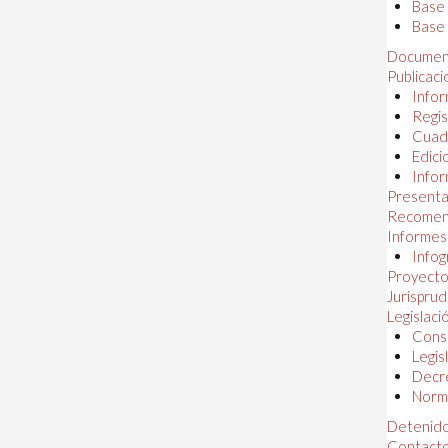
Base
Base 
Documen
Publicac
Infor
Regis
Cuad
Edici
Infor
Presenta
Recomen
Informes
Infog
Proyectos
Jurispru
Legislaci
Const
Legis
Decr
Norma
Detenido
Contact