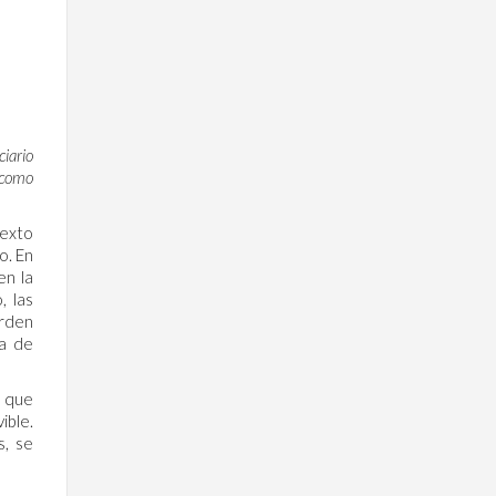
iario
 como
texto
o. En
en la
, las
arden
ma de
n que
ible.
s, se