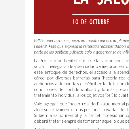
PPN empeñara su esfuerzo en monitorear el cumplimient
Federal. Plan que expresa la reiterada recomendación 
parte de las políticas públicas bajo la gobernanza del Mi
La Procuración Penitenciaria de la Nación concib
social, privilegia la idea de cuidado y mejoramie
este enfoque de derechos, el acceso a la atenci
cárcel por diversas barreras para “hacerla realid
audiencias a demanda y el déficit en la dotación d
condiciones de confidencialidad y, lo más preoc
tratamiento individual, a los objetivos “psi”, lo cu
Vale agregar que “hacer realidad” salud mental 
aloje subjetivamente a las personas privadas de li
Si bien la salud mental y la cárcel impresionan 
deberá tratar siempre de fomentar aquello que perm