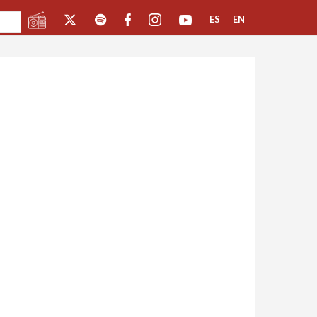
ES
EN