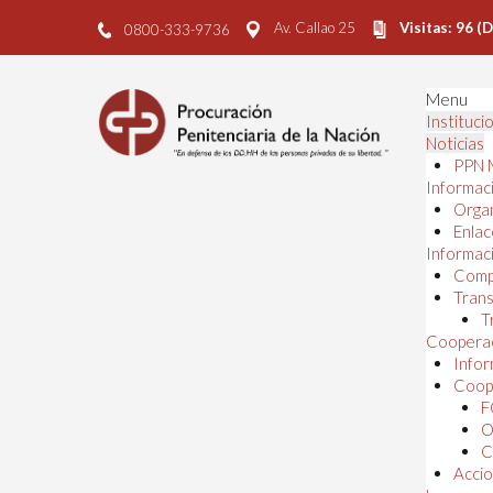
Av. Callao 25
Visitas: 96 (
0800-333-9736
Menu
Instituci
Noticias
PPN 
Informaci
Orga
Enlac
Informaci
Comp
Trans
T
Cooperac
Infor
Coope
F
O
C
Accio