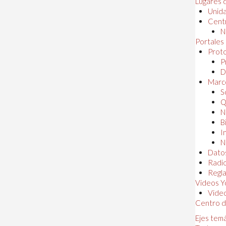
Lugares 
Unida
Centr
N
Portales
Proto
P
D
Marc
S
Q
N
B
I
N
Dato
Radi
Regl
Videos Y
Vide
Centro d
Ejes tem