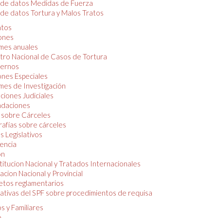
 de datos Medidas de Fuerza
de datos Tortura y Malos Tratos
tos
iones
mes anuales
tro Nacional de Casos de Tortura
ernos
ones Especiales
mes de Investigación
ciones Judiciales
daciones
 sobre Cárceles
rafías sobre cárceles
 Legislativos
dencia
ón
itucion Nacional y Tratados Internacionales
lacion Nacional y Provincial
etos reglamentarios
tivas del SPF sobre procedimientos de requisa
s y Familiares
o