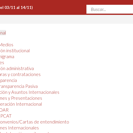
Del 03/11 al 14/11)
onal
Medios
ón institucional
nigrama
es
ón administrativa
ras y contrataciones
parencia
ransparencia Pasiva
ión y Asuntos Internacionales
mes y Presentaciones
ración Internacional
OAR
PCAT
onvenios/Cartas de entendimiento
nes Internacionales