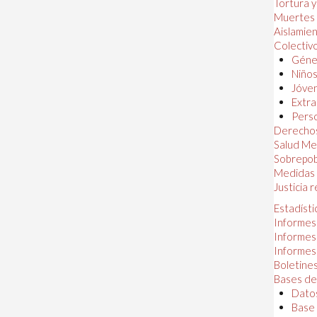
Tortura 
Muertes
Aislamie
Colectiv
Géner
Niños
Jóven
Extra
Perso
Derechos
Salud Me
Sobrepob
Medidas 
Justicia 
Estadísti
Informes
Informes
Informes
Boletines
Bases de
Datos
Base 