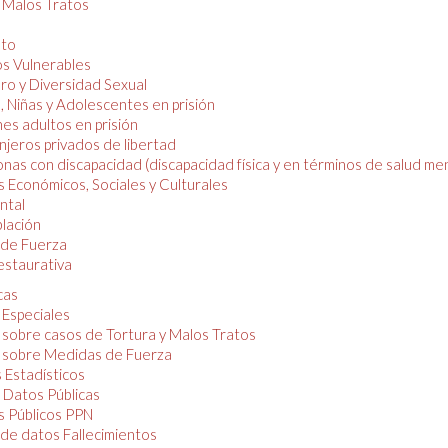
y Malos Tratos
nto
os Vulnerables
o y Diversidad Sexual
, Niñas y Adolescentes en prisión
es adultos en prisión
njeros privados de libertad
nas con discapacidad (discapacidad física y en términos de salud men
 Económicos, Sociales y Culturales
ntal
lación
de Fuerza
restaurativa
cas
 Especiales
 sobre casos de Tortura y Malos Tratos
 sobre Medidas de Fuerza
 Estadísticos
 Datos Públicas
 Públicos PPN
de datos Fallecimientos