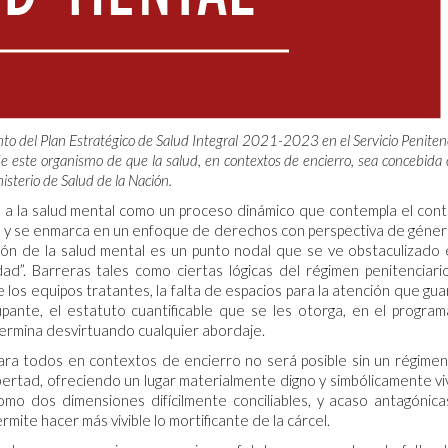
o del Plan Estratégico de Salud Integral 2021-2023 en el Servicio Penitenc
de este organismo de que la salud, en contextos de encierro, sea concebida
nisterio de Salud de la Nación.
e a la salud mental como un proceso dinámico que contempla el con
nto, y se enmarca en un enfoque de derechos con perspectiva de géner
ón de la salud mental es un punto nodal que se ve obstaculizado 
ad”. Barreras tales como ciertas lógicas del régimen penitenciario
e los equipos tratantes, la falta de espacios para la atención que gu
upante, el estatuto cuantificable que se les otorga, en el progra
al termina desvirtuando cualquier abordaje.
para todos en contextos de encierro no será posible sin un régime
bertad, ofreciendo un lugar materialmente digno y simbólicamente viv
como dos dimensiones difícilmente conciliables, y acaso antagónica
ite hacer más vivible lo mortificante de la cárcel.