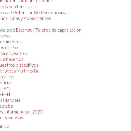
de detención monitoreados
des penitenciarias
os de Detención No Penitenciarios
iños, Niñas y Adolescentes
colo de Estambul: Talleres de capacitación
rensa
ocumentos
os de Paz
obre Nosotros
ué hacemos
uestros dispositivos
iblioteca Multimedia
nformes
oticias
s PPN
o PPN
as Mandela
outube
os Informe Anual 2020
e denuncias
áticos