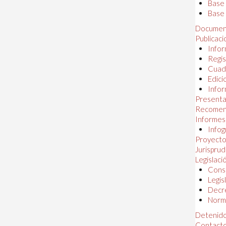
Base
Base 
Documen
Publicac
Infor
Regis
Cuad
Edici
Infor
Presenta
Recomen
Informes
Infog
Proyectos
Jurispru
Legislaci
Const
Legis
Decr
Norma
Detenido
Contact