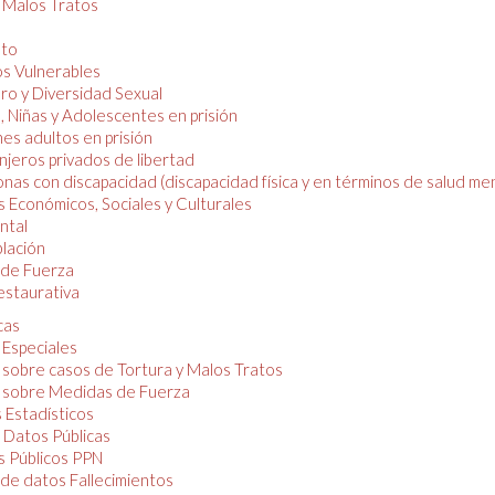
y Malos Tratos
nto
os Vulnerables
o y Diversidad Sexual
, Niñas y Adolescentes en prisión
es adultos en prisión
njeros privados de libertad
nas con discapacidad (discapacidad física y en términos de salud men
 Económicos, Sociales y Culturales
ntal
lación
de Fuerza
restaurativa
cas
 Especiales
 sobre casos de Tortura y Malos Tratos
 sobre Medidas de Fuerza
 Estadísticos
 Datos Públicas
 Públicos PPN
de datos Fallecimientos