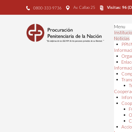
Av. Callao 25
Visitas: 96 (
0800-333-9736
Menu
Instituci
Noticias
PPN 
Informaci
Orga
Enlac
Informaci
Comp
Trans
T
Cooperac
Infor
Coope
F
O
C
Accio