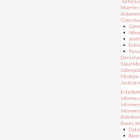
Tortura 
Muertes
Aislamie
Colectiv
Géner
Niños
Jóven
Extra
Perso
Derechos
Salud Me
Sobrepob
Medidas 
Justicia 
Estadísti
Informes
Informes
Informes
Boletines
Bases de
Datos
Base 