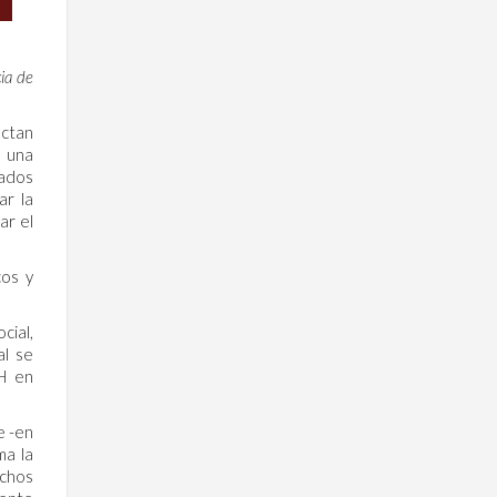
ia de
ectan
n una
rados
ar la
ar el
cos y
cial,
al se
HH en
e -en
ma la
echos