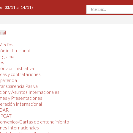
Del 03/11 al 14/11)
onal
Medios
ón institucional
nigrama
es
ón administrativa
ras y contrataciones
parencia
ransparencia Pasiva
ión y Asuntos Internacionales
mes y Presentaciones
ración Internacional
OAR
PCAT
onvenios/Cartas de entendimiento
nes Internacionales