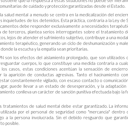
ón sostiene que la respuesta a estas situaciones no puede ser mera
 comunitarias de cuidado y protección garantizadas desde el Estado.
la salud mental a menudo se centra en la medicalización del encierr
s inquietudes de los detenidos. Esta práctica, contraria a la Ley de 
dicamentos debe responder exclusivamente a necesidades terapéuti
a de terceros, plantea serios interrogantes sobre el tratamiento d
os, lejos de atender el sufrimiento subjetivo, contribuye a una moda
amiento terapéutico, generando un ciclo de deshumanización y male
onde la escucha y la empatía sean prioritarias.
N son los efectos del aislamiento prolongado, que son utilizados
 resguardar cuerpos, lo que constituye una medida contraria a cual
 los casos, estas condiciones acentúan la sensación de encierro
 la aparición de conductas agresivas. Tanto el hacinamiento co
; estar constantemente vigilado, con escaso contacto o comunicació
gar, puede llevar a un estado de desesperación, y la adaptación 
amiento conlleva un carácter de sanción punitiva efectuada bajo la 
los tratamientos de salud mental debe estar garantizado. La inform
utilizada por el personal de seguridad como "mercancía" dentro 
go a la persona involucrada. Sin el debido resguardo que garanti
to posible.