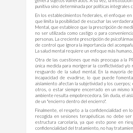
genera sujetos vulnerados. A su vez, la instituci
punitiva sino determinada por políticas integrales
En los establecimientos federales, el enfoque en 
que limita la posibilidad de escuchar las verdadera
Mental, que establece que la prescripción de me
no ser utilizada como castigo o para convenienci
personas. La creciente prescripción de psicofármac
de control que ignora la importancia del acompañ
La salud mental requiere un enfoque más humano, d
Otra de las cuestiones que más preocupa a la PP
única medida para morigerar la conflictividad y/o
resguardo de la salud mental. En la mayoría de
incapacidad de evadirse, lo que puede fomentar
aislamiento afectan la subjetividad y los cuerpos
otros, o estar siempre encerrado en un mismo lu
ambiente resulta empobrecedora. Sin duda, el aisl
de un "encierro dentro del encierro".
Finalmente, el respeto a la confidencialidad en 
recogida en sesiones terapéuticas no debe ser 
estructura carcelaria, ya que esto pone en ries
confidencialidad del tratamiento, no hay tratamien