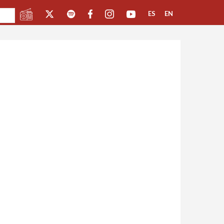
ES
EN