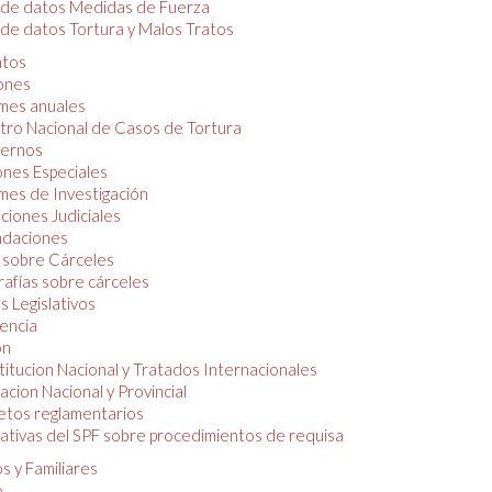
 de datos Medidas de Fuerza
de datos Tortura y Malos Tratos
tos
iones
mes anuales
tro Nacional de Casos de Tortura
ernos
ones Especiales
mes de Investigación
ciones Judiciales
daciones
 sobre Cárceles
rafías sobre cárceles
 Legislativos
dencia
ón
itucion Nacional y Tratados Internacionales
lacion Nacional y Provincial
etos reglamentarios
tivas del SPF sobre procedimientos de requisa
s y Familiares
o