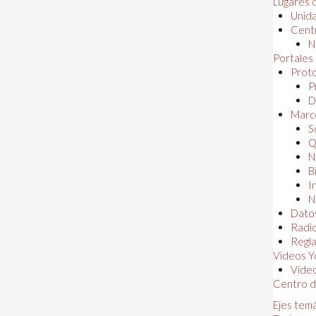
Lugares 
Unida
Centr
N
Portales
Proto
P
D
Marc
S
Q
N
B
I
N
Dato
Radi
Regl
Videos Y
Vide
Centro d
Ejes tem