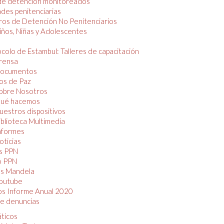
de detención monitoreados
des penitenciarias
os de Detención No Penitenciarios
iños, Niñas y Adolescentes
colo de Estambul: Talleres de capacitación
rensa
ocumentos
os de Paz
obre Nosotros
ué hacemos
uestros dispositivos
iblioteca Multimedia
nformes
oticias
s PPN
o PPN
as Mandela
outube
os Informe Anual 2020
e denuncias
áticos