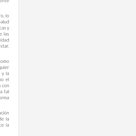
mente
o, lo
Salud
cas y
e las
lidad
star.
 como
quier
 y la
mo el
n con
a tal
forma
ación
de la
ce la