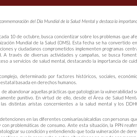
 conmemoración del Día Mundial de la Salud Mental y destaca la importanc
 cada 10 de octubre, busca concientizar sobre los problemas que af
ización Mundial de la Salud (OMS). Esta fecha se ha convertido e
zaciones y ciudadanos comprometidos implementen programas cent
l. A través de diversas actividades y campañas, se busca foment
eso a servicios de salud mental, destacando la importancia de cuid
mplejo, determinado por factores históricos, sociales, económi
ad estatal basada en derechos humanos.
 de abandonar aquellas prácticas que patologizan la vulnerabilidad so
mente punitivo. En virtud de ello, desde el Área de Salud Ment
as distintas aristas concernientes a la salud mental y los DD
detenciones en las diferentes comisarías/alcaldías con personas qu
y con problemáticas de consumo. Ante esta situación, la PPN reafir
 patologizar su condición y entendiendo que toda vulneración de der