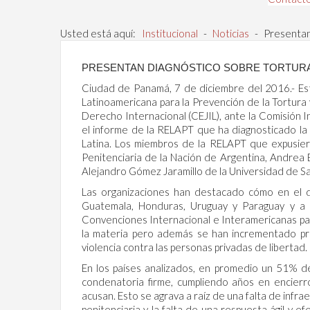
Usted está aquí:
Institucional
-
Noticias
-
Presentan
PRESENTAN DIAGNÓSTICO SOBRE TORTURA Y
Ciudad de Panamá, 7 de diciembre del 2016.- Esta
Latinoamericana para la Prevención de la Tortura y 
Derecho Internacional (CEJIL), ante la Comisió
el informe de la RELAPT que ha diagnosticado la s
Latina. Los miembros de la RELAPT que expusier
Penitenciaria de la Nación de Argentina, Andrea 
Alejandro Gómez Jaramillo de la Universidad de 
Las organizaciones han destacado cómo en el dia
Guatemala, Honduras, Uruguay y Paraguay y a 
Convenciones Internacional e Interamericanas para
la materia pero además se han incrementado prác
violencia contra las personas privadas de libertad.
En los países analizados, en promedio un 51% de
condenatoria firme, cumpliendo años en encierr
acusan. Esto se agrava a raíz de una falta de infra
penitenciaria y la falta de una respuesta ágil y ef