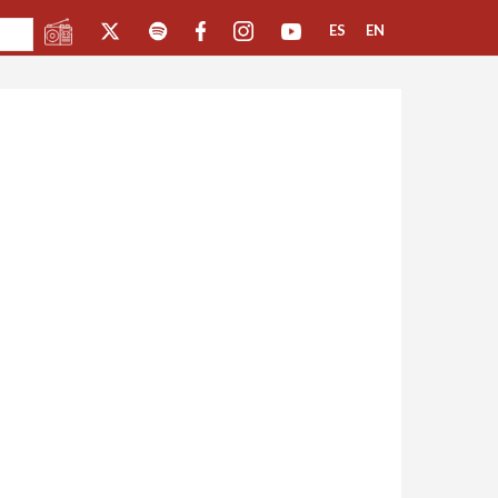
ES
EN