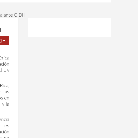
ina ante CIDH
H
érica
ación
JIL y
Rica,
e las
os en
 y la
encia
e les
ación
es de