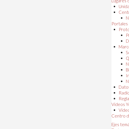
Lugares 
Unida
Centr
N
Portales
Proto
P
D
Marc
S
Q
N
B
I
N
Dato
Radi
Regl
Videos Y
Vide
Centro d
Ejes tem