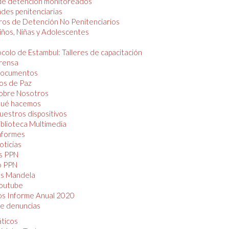
de detención monitoreados
des penitenciarias
os de Detención No Penitenciarios
iños, Niñas y Adolescentes
colo de Estambul: Talleres de capacitación
rensa
ocumentos
os de Paz
obre Nosotros
ué hacemos
uestros dispositivos
iblioteca Multimedia
nformes
oticias
s PPN
o PPN
as Mandela
outube
os Informe Anual 2020
e denuncias
áticos