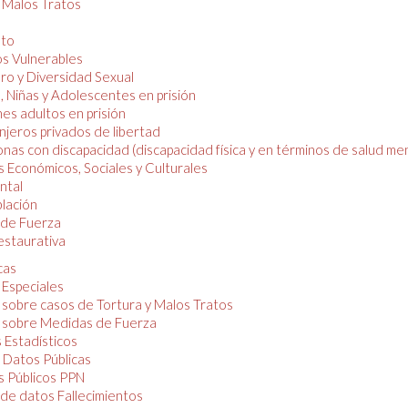
y Malos Tratos
nto
os Vulnerables
o y Diversidad Sexual
, Niñas y Adolescentes en prisión
es adultos en prisión
njeros privados de libertad
nas con discapacidad (discapacidad física y en términos de salud men
 Económicos, Sociales y Culturales
ntal
lación
de Fuerza
restaurativa
cas
 Especiales
 sobre casos de Tortura y Malos Tratos
 sobre Medidas de Fuerza
 Estadísticos
 Datos Públicas
 Públicos PPN
de datos Fallecimientos