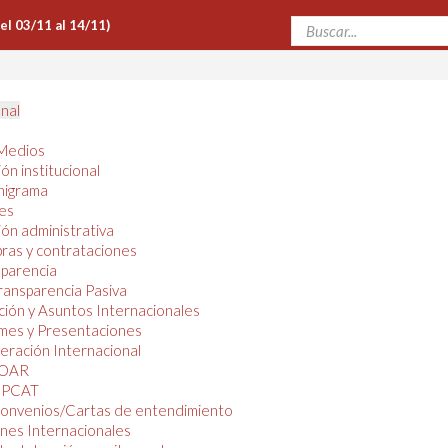
Del 03/11 al 14/11)
onal
Medios
ón institucional
nigrama
es
ón administrativa
ras y contrataciones
parencia
ransparencia Pasiva
ión y Asuntos Internacionales
mes y Presentaciones
ración Internacional
OAR
PCAT
onvenios/Cartas de entendimiento
nes Internacionales