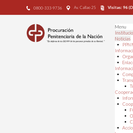
Av. Callao 25
Visitas: 96 (
0800-333-9736
Menu
Instituci
Noticias
PPN 
Informaci
Orga
Enlac
Informaci
Comp
Trans
T
Cooperac
Infor
Coope
F
O
C
Accio