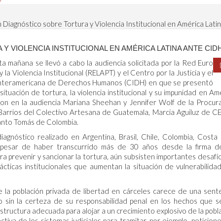
 Diagnóstico sobre Tortura y Violencia Institucional en América Lat
 VIOLENCIA INSTITUCIONAL EN AMÉRICA LATINA ANTE CID
 mañana se llevó a cabo la audiencia solicitada por la Red Euro
la Violencia Institucional (RELAPT) y el Centro por la Justicia y el
n Interamericana de Derechos Humanos (CIDH) en que se presentó
ituación de tortura, la violencia institucional y su impunidad en Am
on en la audiencia Mariana Sheehan y Jennifer Wolf de la Procur
Barrios del Colectivo Artesana de Guatemala, Marcia Aguiluz de CE
Santo Tomás de Colombia.
gnóstico realizado en Argentina, Brasil, Chile, Colombia, Costa 
pesar de haber transcurrido más de 30 años desde la firma d
 prevenir y sancionar la tortura, aún subsisten importantes desafí
ticas institucionales que aumentan la situación de vulnerabilidad
 la población privada de libertad en cárceles carece de una sent
o sin la certeza de su responsabilidad penal en los hechos que s
estructura adecuada para alojar a un crecimiento explosivo de la pobl
ectiva de los sistemas judiciales para tramitar, por ejemplo, peticion