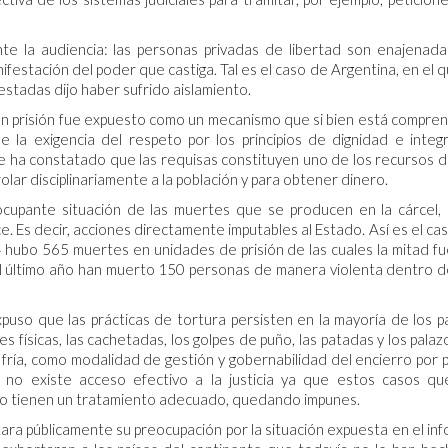
nte la audiencia: las personas privadas de libertad son enajenad
ifestación del poder que castiga. Tal es el caso de Argentina, en el q
stadas dijo haber sufrido aislamiento.
 en prisión fue expuesto como un mecanismo que si bien está compre
e la exigencia del respeto por los principios de dignidad e integ
se ha constatado que las requisas constituyen uno de los recursos d
olar disciplinariamente a la población y para obtener dinero.
eocupante situación de las muertes que se producen en la cárcel,
. Es decir, acciones directamente imputables al Estado. Así es el ca
 hubo 565 muertes en unidades de prisión de las cuales la mitad f
el último año han muerto 150 personas de manera violenta dentro d
uso que las prácticas de tortura persisten en la mayoría de los p
 físicas, las cachetadas, los golpes de puño, las patadas y los palazo
fría, como modalidad de gestión y gobernabilidad del encierro por 
 no existe acceso efectivo a la justicia ya que estos casos q
r no tienen un tratamiento adecuado, quedando impunes.
ara públicamente su preocupación por la situación expuesta en el in