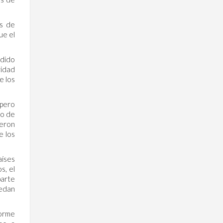
as de
ue el
ndido
ridad
e los
 pero
so de
ueron
e los
aíses
s, el
parte
uedan
forme