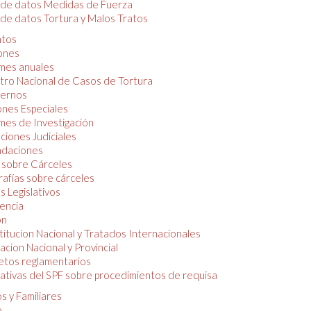
 de datos Medidas de Fuerza
de datos Tortura y Malos Tratos
tos
iones
mes anuales
tro Nacional de Casos de Tortura
ernos
ones Especiales
mes de Investigación
ciones Judiciales
daciones
 sobre Cárceles
rafías sobre cárceles
 Legislativos
dencia
ón
itucion Nacional y Tratados Internacionales
lacion Nacional y Provincial
etos reglamentarios
tivas del SPF sobre procedimientos de requisa
s y Familiares
o