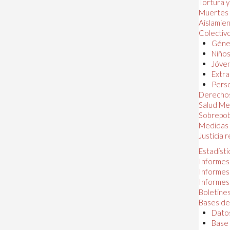
Tortura 
Muertes
Aislamie
Colectiv
Géner
Niños
Jóven
Extra
Perso
Derechos
Salud Me
Sobrepob
Medidas 
Justicia 
Estadísti
Informes
Informes
Informes
Boletines
Bases de
Datos
Base 