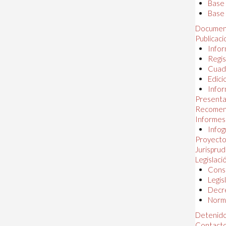
Base
Base 
Documen
Publicac
Infor
Regis
Cuad
Edici
Infor
Presenta
Recomen
Informes
Infog
Proyectos
Jurispru
Legislaci
Const
Legis
Decr
Norma
Detenido
Contact