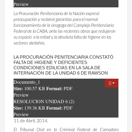
Preview
La Procuración Penitenciaria de la Nación expresó
preocupación y reclamó garantías para el normal
funcionamiento de la sinagoga del Complejo Penitenciario
Federal de la CABA, ante las recientes obras que redujeron
su espacio a la mitad y la absoluta falta de higiene en los
sectores aledaños.
LA PROCURACIÓN PENITENCIARIA CONSTATÓ
FALTA DE HIGIENE Y DEFICIENTES
CONDICIONES EDILICIAS EN LA SALA DE
INTERNACIÓN DE LA UNIDAD 6 DE RAWSON
Documento_1
Size:
Format:
100.57 KB
PDF
Preview
RESOLUCION UNIDAD 6 (2)
Size:
Format:
139.36 KB
PDF
Preview
11 de Abril, 2014.
El Tribunal Oral en lo Criminal Federal de Comodoro