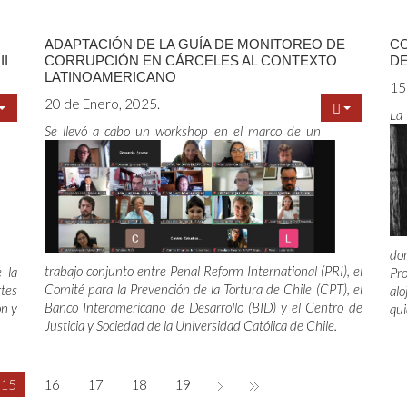
ADAPTACIÓN DE LA GUÍA DE MONITOREO DE
CO
II
CORRUPCIÓN EN CÁRCELES AL CONTEXTO
DE
LATINOAMERICANO
15
20 de Enero, 2025.
La
Se llevó a cabo un workshop en el marco de un
dom
trabajo conjunto entre Penal Reform International (PRI), el
e la
Pro
Comité para la Prevención de la Tortura de Chile (CPT), el
tes
alo
Banco Interamericano de Desarrollo (BID) y el Centro de
ón y
qui
Justicia y Sociedad de la Universidad Católica de Chile.
15
16
17
18
19