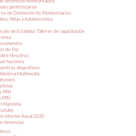
de detención monitoreados
des penitenciarias
os de Detención No Penitenciarios
iños, Niñas y Adolescentes
colo de Estambul: Talleres de capacitación
rensa
ocumentos
os de Paz
obre Nosotros
ué hacemos
uestros dispositivos
iblioteca Multimedia
nformes
oticias
s PPN
o PPN
as Mandela
outube
os Informe Anual 2020
e denuncias
áticos