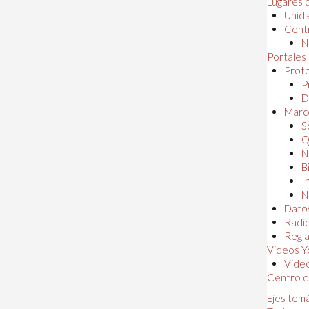
Lugares 
Unida
Centr
N
Portales
Proto
P
D
Marc
S
Q
N
B
I
N
Dato
Radi
Regl
Videos Y
Vide
Centro d
Ejes tem