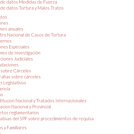
 de datos Medidas de Fuerza
de datos Tortura y Malos Tratos
tos
iones
mes anuales
tro Nacional de Casos de Tortura
ernos
ones Especiales
mes de Investigación
ciones Judiciales
daciones
 sobre Cárceles
rafías sobre cárceles
 Legislativos
dencia
ón
itucion Nacional y Tratados Internacionales
lacion Nacional y Provincial
etos reglamentarios
tivas del SPF sobre procedimientos de requisa
s y Familiares
o