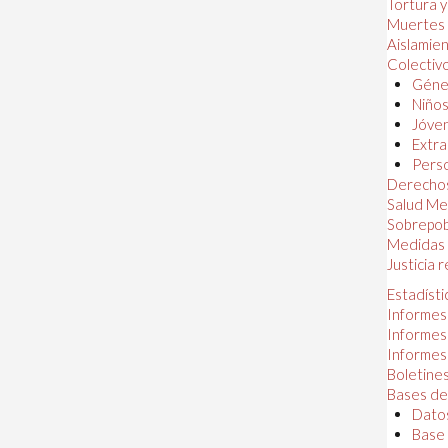
Tortura 
Muertes
Aislamie
Colectiv
Géner
Niños
Jóven
Extra
Perso
Derechos
Salud Me
Sobrepob
Medidas 
Justicia 
Estadísti
Informes
Informes
Informes
Boletines
Bases de
Datos
Base 