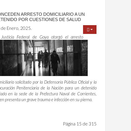
NCEDEN ARRESTO DOMICILIARIO A UN
TENIDO POR CUESTIONES DE SALUD
 de Enero, 2025.
 Justicia Federal de Goya otorgó el arresto
iciliario solicitado por la Defensoría Pública Oficial y la
curación Penitenciaria de la Nación para un detenido
jado en la sede de la Prefectura Naval de Corrientes,
en presenta un grave trauma e infección en su pierna.
Página 15 de 315