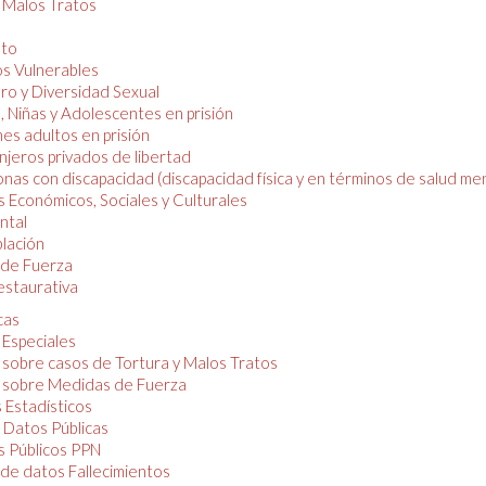
y Malos Tratos
nto
os Vulnerables
o y Diversidad Sexual
, Niñas y Adolescentes en prisión
es adultos en prisión
njeros privados de libertad
nas con discapacidad (discapacidad física y en términos de salud men
 Económicos, Sociales y Culturales
ntal
lación
de Fuerza
restaurativa
cas
 Especiales
 sobre casos de Tortura y Malos Tratos
 sobre Medidas de Fuerza
 Estadísticos
 Datos Públicas
 Públicos PPN
de datos Fallecimientos