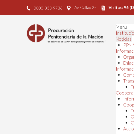
Av. Callao 25
Visitas: 96 (
0800-333-9736
Menu
Instituci
Noticias
PPN 
Informaci
Orga
Enlac
Informaci
Comp
Trans
T
Cooperac
Infor
Coope
F
O
C
Accio