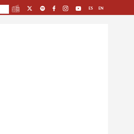
ES
EN