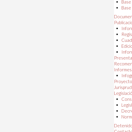
Base
Base 
Documen
Publicac
Infor
Regis
Cuad
Edici
Infor
Presenta
Recomen
Informes
Infog
Proyectos
Jurispru
Legislaci
Const
Legis
Decr
Norma
Detenido
Contact