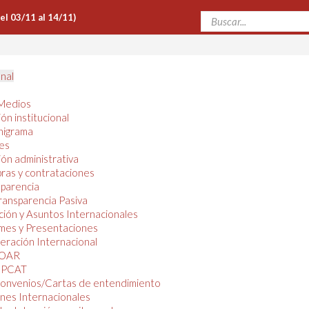
Del 03/11 al 14/11)
onal
Medios
ón institucional
nigrama
es
ón administrativa
ras y contrataciones
parencia
ransparencia Pasiva
ión y Asuntos Internacionales
mes y Presentaciones
ración Internacional
OAR
PCAT
onvenios/Cartas de entendimiento
nes Internacionales