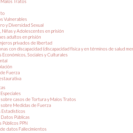
y Malos Tratos
nto
os Vulnerables
o y Diversidad Sexual
, Niñas y Adolescentes en prisión
es adultos en prisión
njeros privados de libertad
nas con discapacidad (discapacidad física y en términos de salud men
 Económicos, Sociales y Culturales
ntal
lación
de Fuerza
restaurativa
cas
 Especiales
 sobre casos de Tortura y Malos Tratos
 sobre Medidas de Fuerza
 Estadísticos
 Datos Públicas
 Públicos PPN
de datos Fallecimientos