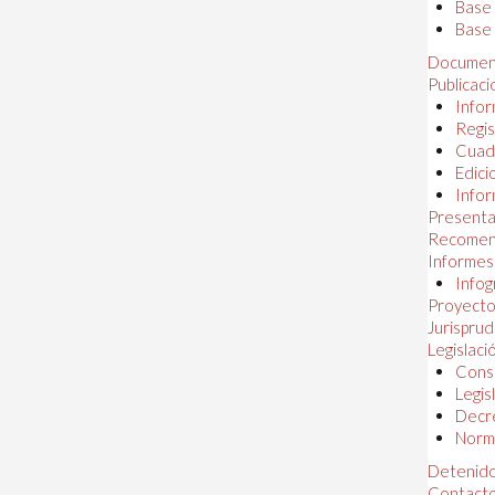
Base
Base 
Documen
Publicac
Infor
Regis
Cuad
Edici
Infor
Presenta
Recomen
Informes
Infog
Proyectos
Jurispru
Legislaci
Const
Legis
Decr
Norma
Detenido
Contact