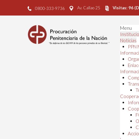
Av. Callao 25
Visitas: 96 (
0800-333-9736
Menu
Instituci
Noticias
PPN 
Informaci
Orga
Enlac
Informaci
Comp
Trans
T
Cooperac
Infor
Coope
F
O
C
Accio