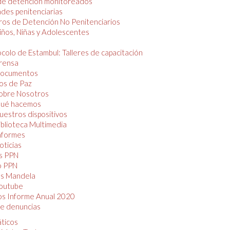
de detención monitoreados
des penitenciarias
os de Detención No Penitenciarios
iños, Niñas y Adolescentes
colo de Estambul: Talleres de capacitación
rensa
ocumentos
os de Paz
obre Nosotros
ué hacemos
uestros dispositivos
iblioteca Multimedia
nformes
oticias
s PPN
o PPN
as Mandela
outube
os Informe Anual 2020
e denuncias
áticos