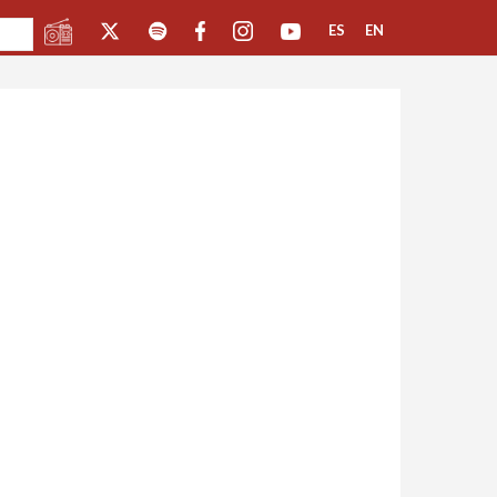
ES
EN