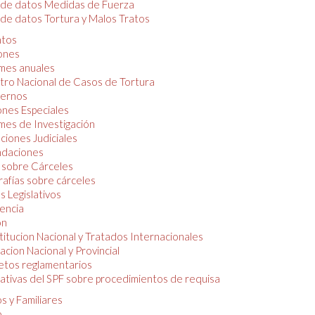
 de datos Medidas de Fuerza
de datos Tortura y Malos Tratos
tos
iones
mes anuales
tro Nacional de Casos de Tortura
ernos
ones Especiales
mes de Investigación
ciones Judiciales
daciones
 sobre Cárceles
rafías sobre cárceles
 Legislativos
dencia
ón
itucion Nacional y Tratados Internacionales
lacion Nacional y Provincial
etos reglamentarios
tivas del SPF sobre procedimientos de requisa
s y Familiares
o