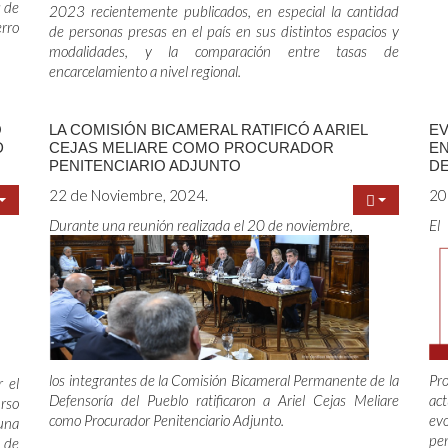
s de
2023 recientemente publicados, en especial la cantidad
rro
de personas presas en el país en sus distintos espacios y
modalidades, y la comparación entre tasas de
encarcelamiento a nivel regional.
O
LA COMISIÓN BICAMERAL RATIFICÓ A ARIEL
EV
D
CEJAS MELIARE COMO PROCURADOR
E
PENITENCIARIO ADJUNTO
DE
22 de Noviembre, 2024.
20
Durante una reunión realizada el 20 de noviembre,
El
los integrantes de la Comisión Bicameral Permanente de la
Pro
 el
Defensoría del Pueblo ratificaron a Ariel Cejas Meliare
ac
urso
como Procurador Penitenciario Adjunto.
ev
una
pen
2 de