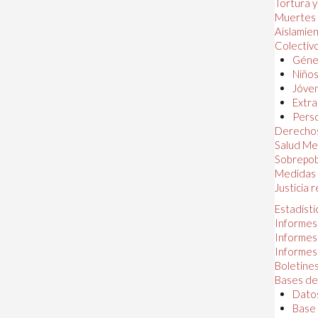
Tortura 
Muertes
Aislamie
Colectiv
Géner
Niños
Jóven
Extra
Perso
Derechos
Salud Me
Sobrepob
Medidas 
Justicia 
Estadísti
Informes
Informes
Informes
Boletines
Bases de
Datos
Base 