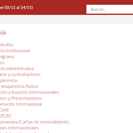
Del 03/11 al 14/11)
onal
Medios
ón institucional
nigrama
es
ón administrativa
ras y contrataciones
parencia
ransparencia Pasiva
ión y Asuntos Internacionales
mes y Presentaciones
ración Internacional
OAR
PCAT
onvenios/Cartas de entendimiento
nes Internacionales