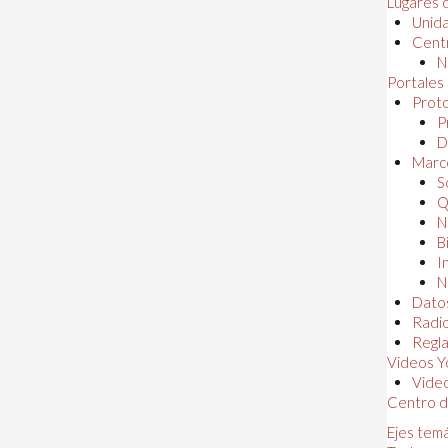
Lugares 
Unida
Centr
N
Portales
Proto
P
D
Marc
S
Q
N
B
I
N
Dato
Radi
Regl
Videos Y
Vide
Centro d
Ejes tem