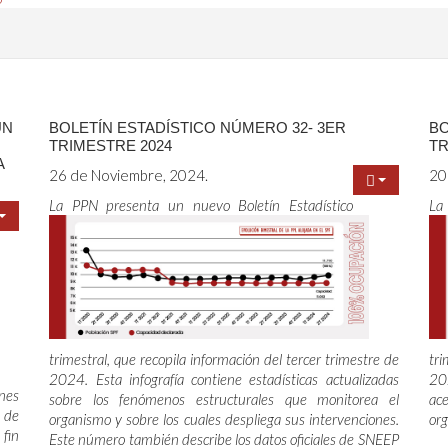
UN
BOLETÍN ESTADÍSTICO NÚMERO 32- 3ER
BO
TRIMESTRE 2024
TR
A
26 de Noviembre, 2024.
20
La PPN presenta un nuevo Boletín Estadístico
La
trimestral, que recopila información del tercer trimestre de
tri
2024. Esta infografía contiene estadísticas actualizadas
202
enes
sobre los fenómenos estructurales que monitorea el
ac
e de
organismo y sobre los cuales despliega sus intervenciones.
org
 fin
Este número también describe los datos oficiales de SNEEP