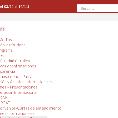
Del 03/11 al 14/11)
onal
Medios
ón institucional
nigrama
es
ón administrativa
ras y contrataciones
parencia
ransparencia Pasiva
ión y Asuntos Internacionales
mes y Presentaciones
ración Internacional
OAR
PCAT
onvenios/Cartas de entendimiento
nes Internacionales