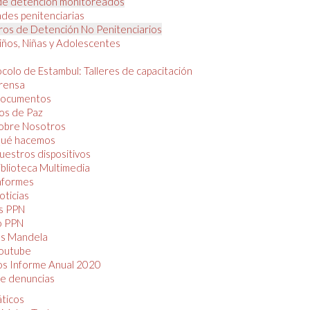
de detención monitoreados
des penitenciarias
os de Detención No Penitenciarios
iños, Niñas y Adolescentes
colo de Estambul: Talleres de capacitación
rensa
ocumentos
os de Paz
obre Nosotros
ué hacemos
uestros dispositivos
iblioteca Multimedia
nformes
oticias
s PPN
o PPN
as Mandela
outube
os Informe Anual 2020
e denuncias
áticos