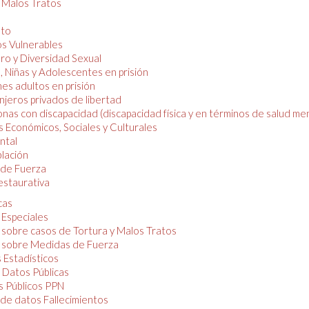
y Malos Tratos
nto
os Vulnerables
o y Diversidad Sexual
, Niñas y Adolescentes en prisión
es adultos en prisión
njeros privados de libertad
nas con discapacidad (discapacidad física y en términos de salud men
 Económicos, Sociales y Culturales
ntal
lación
de Fuerza
restaurativa
cas
 Especiales
 sobre casos de Tortura y Malos Tratos
 sobre Medidas de Fuerza
 Estadísticos
 Datos Públicas
 Públicos PPN
de datos Fallecimientos