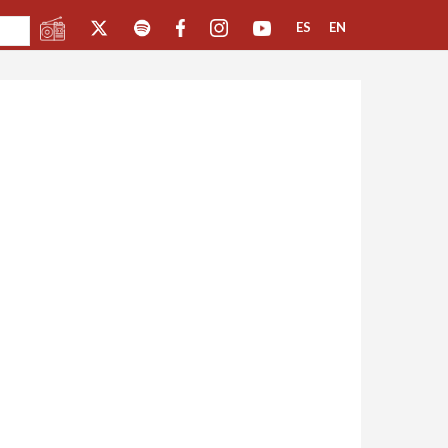
ES
EN