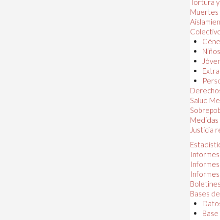
Tortura 
Muertes
Aislamie
Colectiv
Géner
Niños
Jóven
Extra
Perso
Derechos
Salud Me
Sobrepob
Medidas 
Justicia 
Estadísti
Informes
Informes
Informes
Boletines
Bases de
Datos
Base 