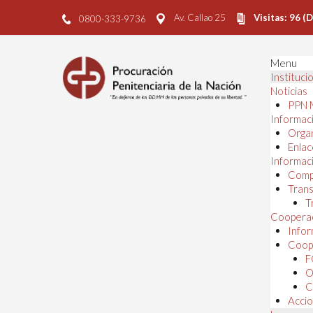
Av. Callao 25
Visitas: 96 (
0800-333-9736
Menu
Instituci
Noticias
PPN 
Informaci
Orga
Enlac
Informaci
Comp
Trans
T
Cooperac
Infor
Coope
F
O
C
Accio