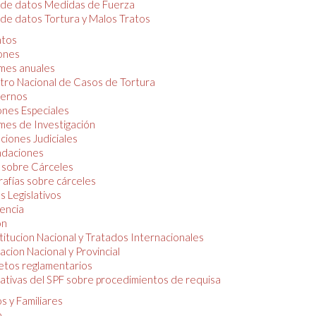
 de datos Medidas de Fuerza
de datos Tortura y Malos Tratos
tos
iones
mes anuales
tro Nacional de Casos de Tortura
ernos
ones Especiales
mes de Investigación
ciones Judiciales
daciones
 sobre Cárceles
rafías sobre cárceles
 Legislativos
dencia
ón
itucion Nacional y Tratados Internacionales
lacion Nacional y Provincial
etos reglamentarios
tivas del SPF sobre procedimientos de requisa
s y Familiares
o