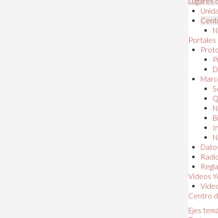
Lugares 
Unida
Centr
N
Portales
Proto
P
D
Marc
S
Q
N
B
I
N
Dato
Radi
Regl
Videos Y
Vide
Centro d
Ejes tem