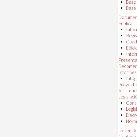
Base
Base 
Documen
Publicac
Infor
Regis
Cuad
Edici
Infor
Presenta
Recomen
Informes
Infog
Proyectos
Jurispru
Legislaci
Const
Legis
Decr
Norma
Detenido
Contact