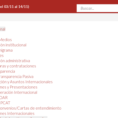
Del 03/11 al 14/11)
onal
Medios
ón institucional
nigrama
es
ón administrativa
ras y contrataciones
parencia
ransparencia Pasiva
ión y Asuntos Internacionales
mes y Presentaciones
ración Internacional
OAR
PCAT
onvenios/Cartas de entendimiento
nes Internacionales