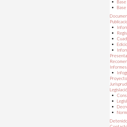
Base
Base 
Documen
Publicac
Infor
Regis
Cuad
Edici
Infor
Presenta
Recomen
Informes
Infog
Proyectos
Jurispru
Legislaci
Const
Legis
Decr
Norma
Detenido
Contact