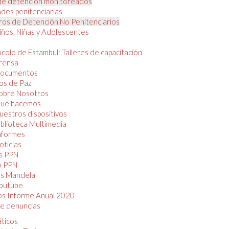
de detención monitoreados
des penitenciarias
os de Detención No Penitenciarios
iños, Niñas y Adolescentes
colo de Estambul: Talleres de capacitación
rensa
ocumentos
os de Paz
obre Nosotros
ué hacemos
uestros dispositivos
iblioteca Multimedia
nformes
oticias
s PPN
o PPN
as Mandela
outube
os Informe Anual 2020
e denuncias
áticos