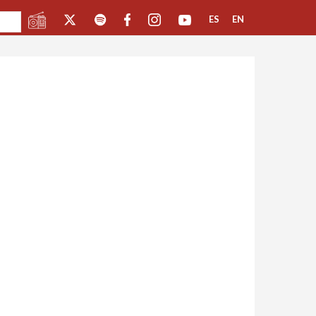
ES
EN