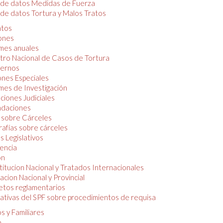
 de datos Medidas de Fuerza
de datos Tortura y Malos Tratos
tos
iones
mes anuales
tro Nacional de Casos de Tortura
ernos
ones Especiales
mes de Investigación
ciones Judiciales
daciones
 sobre Cárceles
rafías sobre cárceles
 Legislativos
dencia
ón
itucion Nacional y Tratados Internacionales
lacion Nacional y Provincial
etos reglamentarios
tivas del SPF sobre procedimientos de requisa
s y Familiares
o