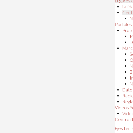
Lugares 
Unida
Centr
N
Portales
Proto
P
D
Marc
S
Q
N
B
I
N
Dato
Radi
Regl
Videos Y
Vide
Centro d
Ejes tem