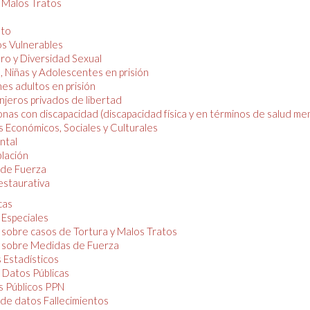
y Malos Tratos
nto
os Vulnerables
o y Diversidad Sexual
, Niñas y Adolescentes en prisión
es adultos en prisión
njeros privados de libertad
nas con discapacidad (discapacidad física y en términos de salud men
 Económicos, Sociales y Culturales
ntal
lación
de Fuerza
restaurativa
cas
 Especiales
 sobre casos de Tortura y Malos Tratos
 sobre Medidas de Fuerza
 Estadísticos
 Datos Públicas
 Públicos PPN
de datos Fallecimientos