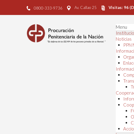
Av. Callao 25
Visitas: 96 (
0800-333-9736
Menu
Instituci
Noticias
PPN 
Informaci
Orga
Enlac
Informaci
Comp
Trans
T
Cooperac
Infor
Coope
F
O
C
Accio