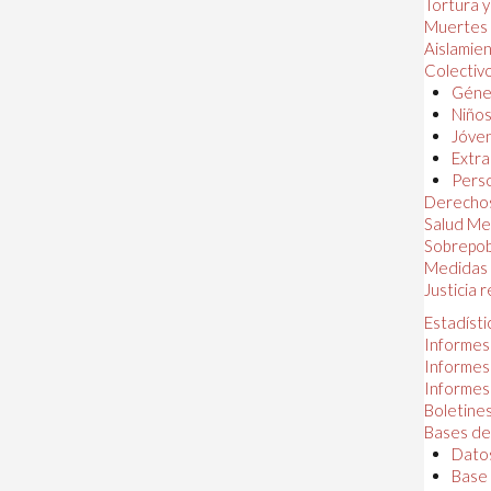
Tortura 
Muertes
Aislamie
Colectiv
Géner
Niños
Jóven
Extra
Perso
Derechos
Salud Me
Sobrepob
Medidas 
Justicia 
Estadísti
Informes
Informes
Informes
Boletines
Bases de
Datos
Base 