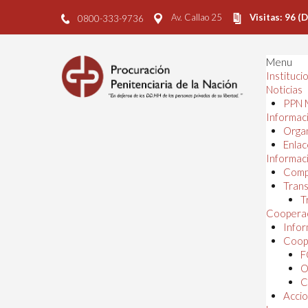
Av. Callao 25
Visitas: 96 (
0800-333-9736
Menu
Instituci
Noticias
PPN 
Informaci
Orga
Enlac
Informaci
Comp
Trans
T
Cooperac
Infor
Coope
F
O
C
Accio