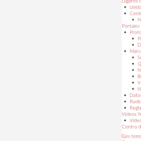
Lugares 
Unida
Centr
N
Portales
Proto
P
D
Marc
S
Q
N
B
I
N
Dato
Radi
Regl
Videos Y
Vide
Centro d
Ejes tem