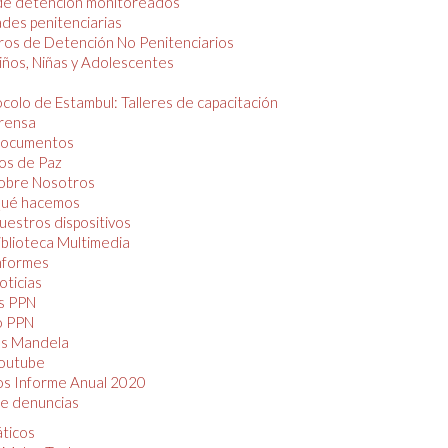
de detención monitoreados
des penitenciarias
os de Detención No Penitenciarios
iños, Niñas y Adolescentes
colo de Estambul: Talleres de capacitación
rensa
ocumentos
os de Paz
obre Nosotros
ué hacemos
uestros dispositivos
iblioteca Multimedia
nformes
oticias
s PPN
o PPN
as Mandela
outube
os Informe Anual 2020
e denuncias
áticos