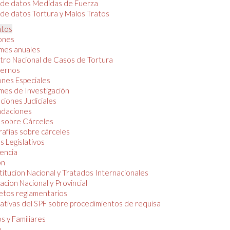
 de datos Medidas de Fuerza
de datos Tortura y Malos Tratos
tos
iones
mes anuales
tro Nacional de Casos de Tortura
ernos
ones Especiales
mes de Investigación
ciones Judiciales
daciones
 sobre Cárceles
rafías sobre cárceles
 Legislativos
dencia
ón
itucion Nacional y Tratados Internacionales
lacion Nacional y Provincial
etos reglamentarios
tivas del SPF sobre procedimientos de requisa
s y Familiares
o