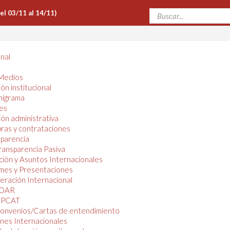
Del 03/11 al 14/11)
onal
Medios
ón institucional
nigrama
es
ón administrativa
ras y contrataciones
parencia
ransparencia Pasiva
ión y Asuntos Internacionales
mes y Presentaciones
ración Internacional
OAR
PCAT
onvenios/Cartas de entendimiento
nes Internacionales