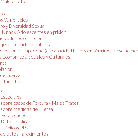
y Malos Tratos
nto
os Vulnerables
o y Diversidad Sexual
, Niñas y Adolescentes en prisión
es adultos en prisión
njeros privados de libertad
nas con discapacidad (discapacidad física y en términos de salud men
 Económicos, Sociales y Culturales
ntal
lación
de Fuerza
restaurativa
cas
 Especiales
 sobre casos de Tortura y Malos Tratos
 sobre Medidas de Fuerza
 Estadísticos
 Datos Públicas
 Públicos PPN
de datos Fallecimientos