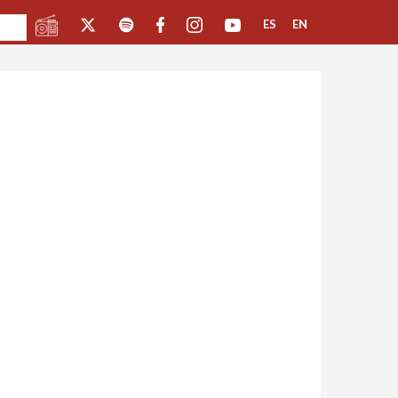
ES
EN