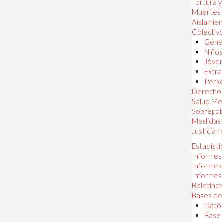
Tortura 
Muertes
Aislamie
Colectiv
Géner
Niños
Jóven
Extra
Perso
Derechos
Salud Me
Sobrepob
Medidas 
Justicia 
Estadísti
Informes
Informes
Informes
Boletines
Bases de
Datos
Base 