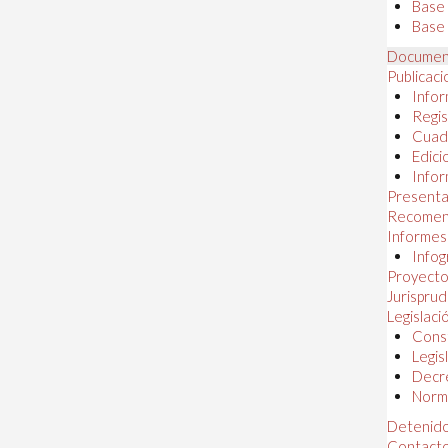
Base
Base 
Documen
Publicac
Infor
Regis
Cuad
Edici
Infor
Presenta
Recomen
Informes
Infog
Proyectos
Jurispru
Legislaci
Const
Legis
Decr
Norma
Detenido
Contact