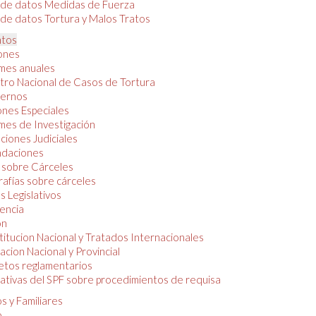
 de datos Medidas de Fuerza
de datos Tortura y Malos Tratos
tos
iones
mes anuales
tro Nacional de Casos de Tortura
ernos
ones Especiales
mes de Investigación
ciones Judiciales
daciones
 sobre Cárceles
rafías sobre cárceles
 Legislativos
dencia
ón
itucion Nacional y Tratados Internacionales
lacion Nacional y Provincial
etos reglamentarios
tivas del SPF sobre procedimientos de requisa
s y Familiares
o