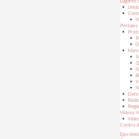
Lugares 
Unida
Centr
N
Portales
Proto
P
D
Marc
S
Q
N
B
I
N
Dato
Radi
Regl
Videos Y
Vide
Centro d
Ejes tem