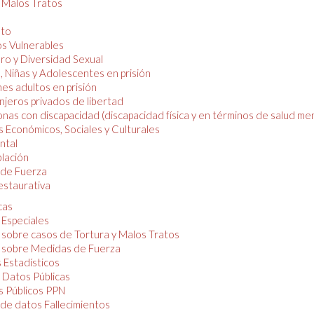
y Malos Tratos
nto
os Vulnerables
o y Diversidad Sexual
, Niñas y Adolescentes en prisión
es adultos en prisión
njeros privados de libertad
nas con discapacidad (discapacidad física y en términos de salud men
 Económicos, Sociales y Culturales
ntal
lación
de Fuerza
restaurativa
cas
 Especiales
 sobre casos de Tortura y Malos Tratos
 sobre Medidas de Fuerza
 Estadísticos
 Datos Públicas
 Públicos PPN
de datos Fallecimientos