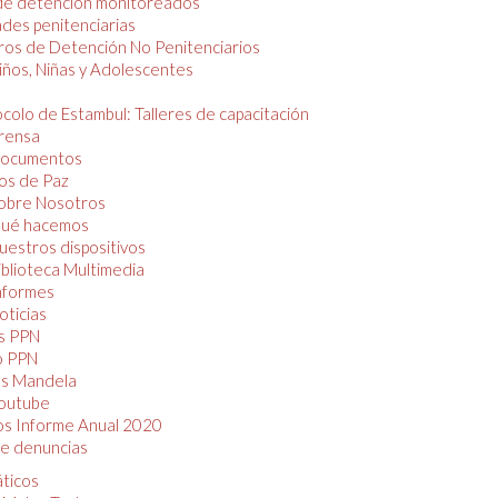
de detención monitoreados
des penitenciarias
os de Detención No Penitenciarios
iños, Niñas y Adolescentes
colo de Estambul: Talleres de capacitación
rensa
ocumentos
os de Paz
obre Nosotros
ué hacemos
uestros dispositivos
iblioteca Multimedia
nformes
oticias
s PPN
o PPN
as Mandela
outube
os Informe Anual 2020
e denuncias
áticos