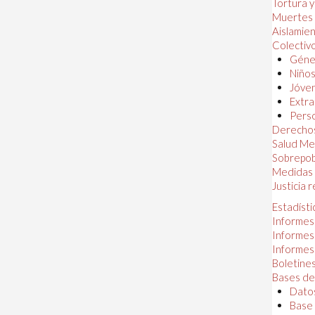
Tortura 
Muertes
Aislamie
Colectiv
Géner
Niños
Jóven
Extra
Perso
Derechos
Salud Me
Sobrepob
Medidas 
Justicia 
Estadísti
Informes
Informes
Informes
Boletines
Bases de
Datos
Base 