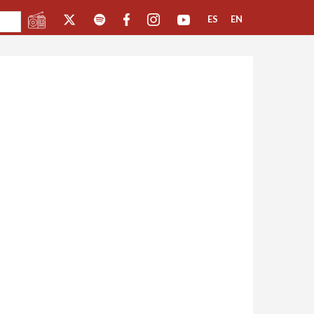
ES
EN