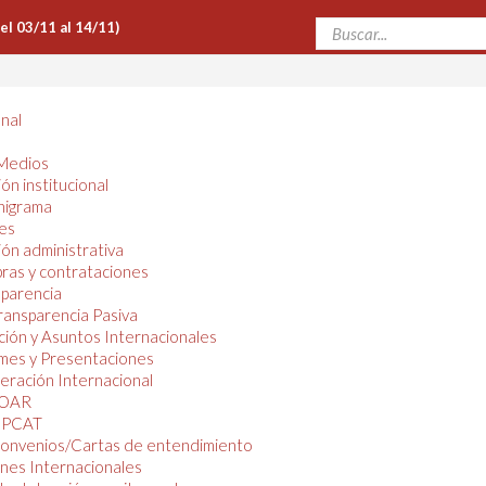
Del 03/11 al 14/11)
onal
Medios
ón institucional
nigrama
es
ón administrativa
ras y contrataciones
parencia
ransparencia Pasiva
ión y Asuntos Internacionales
mes y Presentaciones
ración Internacional
OAR
PCAT
onvenios/Cartas de entendimiento
nes Internacionales