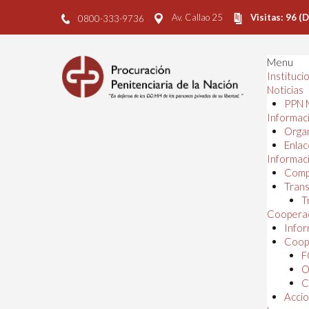
Av. Callao 25
Visitas: 96 (
0800-333-9736
Menu
Instituci
Noticias
PPN 
Informaci
Orga
Enlac
Informaci
Comp
Trans
T
Cooperac
Infor
Coope
F
O
C
Accio