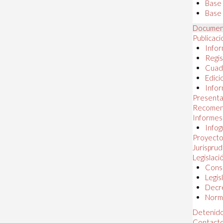
Base
Base 
Documen
Publicac
Infor
Regis
Cuad
Edici
Infor
Presenta
Recomen
Informes
Infog
Proyectos
Jurispru
Legislaci
Const
Legis
Decr
Norma
Detenido
Contact